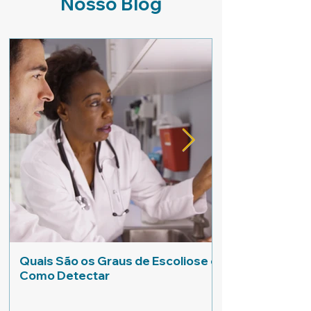
Nosso Blog
Quais São os Graus de Escoliose e
A Importância d
Como Detectar
Tratamento da 