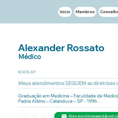
Início
Membros
Conselh
Alexander Rossato
Médico
87478-SP
Meus atendimentos SEGUEM as diretrizes
Graduação em Medicina – Faculdade de Medici
Padre Albino – Catanduva – SP - 1996

*Residência Médica em Ortopedia e Traumatolog
Medicina de

Alex.escolioseaacd@uol.c
Marília - Marília SP. Período de 1997 a 1999;
