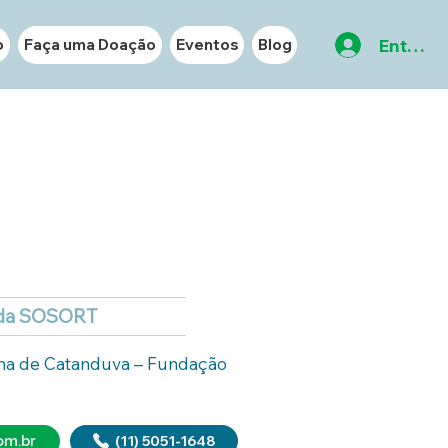
Entrar
o
Faça uma Doação
Eventos
Blog
 da SOSORT
na de Catanduva – Fundação 
ia pela Faculdade de 
om.br
(11) 5051-1648