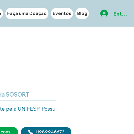
Entrar
o
Faça uma Doação
Eventos
Blog
 da SOSORT
te pela UNIFESP. Possui 
l.com
11989946673