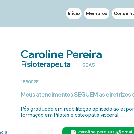
Início
Membros
Conselh
Caroline Pereira
Fisioterapeuta
SEAS
188002F
Meus atendimentos SEGUEM as diretrizes
Pós graduada em reabilitação aplicada ao espor
formação em Pilates e osteopatia visceral.

Formação SEAS nível I.
cial
caroline.pereira.05@gmai