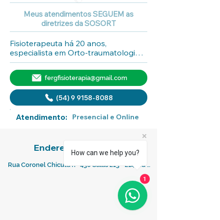
Meus atendimentos SEGUEM as
diretrizes da SOSORT
Fisioterapeuta há 20 anos, 
especialista em Orto-traumatologia, 
referência no tratamento para 
escoliose método SEAS pelo ISICO.
fergfisioterapia@gmail.com
(54) 9 9158-8088
Atendimento:
Presencial e Online
Endereço Comercial:
How can we help you?
Rua Coronel Chicuta nº 436 Salas 213 - 214, Ed Nossa Senhora Apareci
1