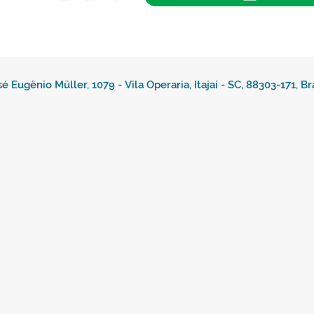
escoliose e busco constantemente aprimorar m
oferecer um atendimento cada vez mais qualifica
sé Eugênio Müller, 1079 - Vila Operaria, Itajaí - SC, 88303-171, Br