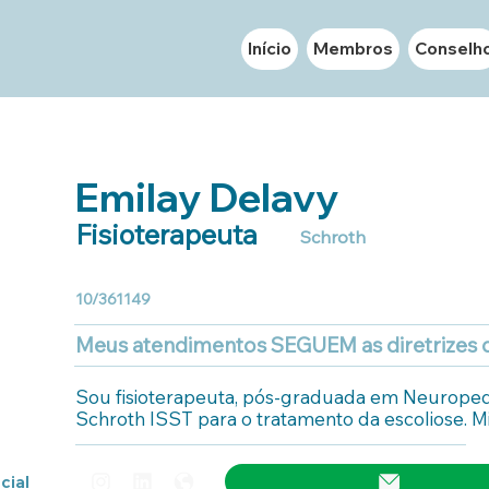
Início
Membros
Conselh
Emilay Delavy
Fisioterapeuta
Schroth
10/361149
Meus atendimentos SEGUEM as diretrizes
Sou fisioterapeuta, pós-graduada em Neuropedia
Schroth ISST para o tratamento da escoliose. Mi
avaliação e ao tratamento de pacientes com def
utilizando abordagens baseadas em evidências ci
cial
necessidades individuais de cada pessoa. Tenho e