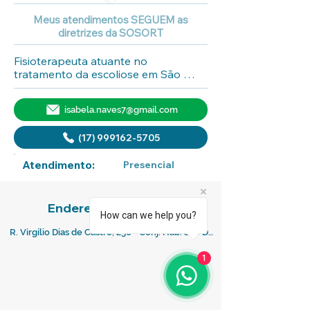
Meus atendimentos SEGUEM as
diretrizes da SOSORT
Fisioterapeuta atuante no 
tratamento da escoliose em São 
José do Rio Preto-SP.
isabela.naves7@gmail.com
(17) 999162-5705
Atendimento:
Presencial
Endereço Comercial:
How can we help you?
R. Virgílio Dias de Castro, 256 - Conj. Hab. Sao Deocleciano, São José do
1