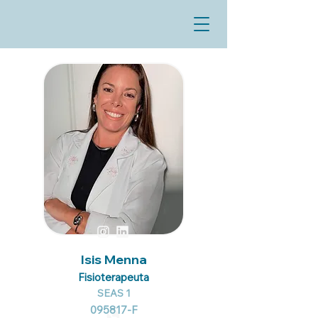
Isis Menna
Fisioterapeuta
SEAS 1
095817-F