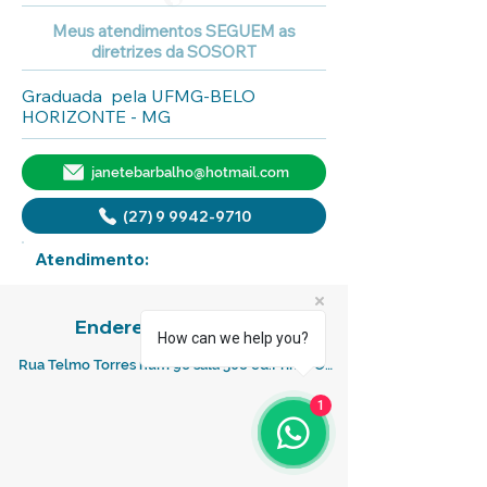
Meus atendimentos SEGUEM as
diretrizes da SOSORT
Graduada  pela UFMG-BELO 
HORIZONTE - MG
janetebarbalho@hotmail.com
(27) 9 9942-9710
Atendimento:
Endereço Comercial:
How can we help you?
Rua Telmo Torres num 96 sala 508 ed.Prime Officce Oraia da Costa - vi
1