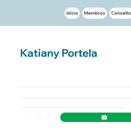
Início
Membros
Conselh
Katiany Portela