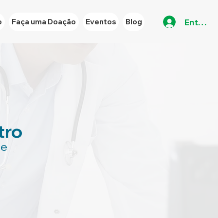
Entrar
o
Faça uma Doação
Eventos
Blog
tro
se