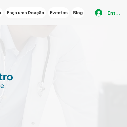
Entrar
o
Faça uma Doação
Eventos
Blog
tro
se