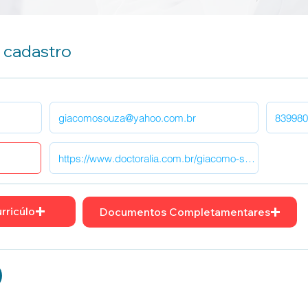
u cadastro
rricúlo
Documentos Completamentares