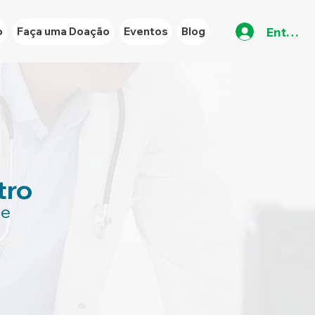
Entrar
o
Faça uma Doação
Eventos
Blog
tro
se