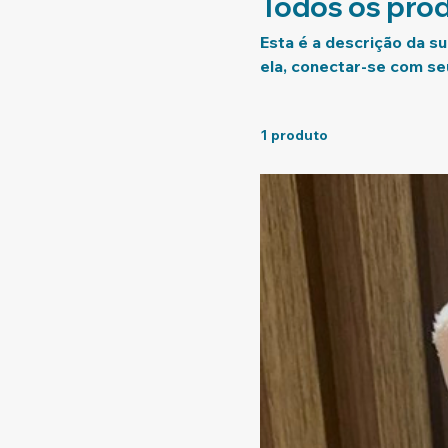
Todos os pro
Esta é a descrição da su
ela, conectar-se com se
1 produto