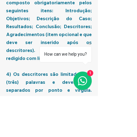
composto obrigatoriamente pelos
seguintes itens: Introdução;
Objetivos; Descrição do Caso;
Resultados; Conclusão; Descritores;
Agradecimentos (item opcional e que
deve ser inserido após os
descritores). O resumo deve ser
How can we help you?
redigido com limite de 500 palavras.
1
4) Os descritores são limitados a 3
(três) palavras e devem ser
separados por ponto e vírgula.
Recomenda-se aos autores que
acessem a plataforma do DECS
(Descritores em Ciências da Saúde:
http://decs.bvs.br/) da BVS para
seleção dos descritores a serem